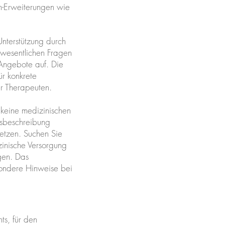
um-Erweiterungen wie
nterstützung durch
wesentlichen Fragen
 Angebote auf. Die
ür konkrete
r Therapeuten.
keine medizinischen
sbeschreibung
setzen. Suchen Sie
zinische Versorgung
gen. Das
esondere Hinweise bei
ts, für den