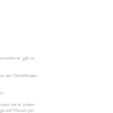
rworfen ist, gibt es
us den Darstellungen
ten.
owsers hat er zudem
räge auf Wunsch per