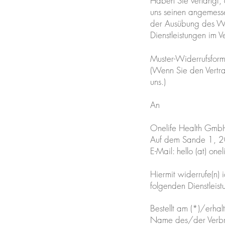
Haben Sie verlangt, 
uns seinen angemesse
der Ausübung des Wide
Dienstleistungen im 
Muster-Widerrufsform
(Wenn Sie den Vertra
uns.)
An
Onelife Health GmbH,
Auf dem Sande 1,
E-Mail: hello (at) one
Hiermit widerrufe(n)
folgenden Dienstleist
Bestellt am (*)/erha
Name des/der Verbr