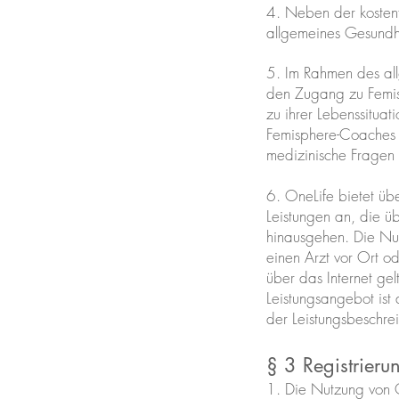
4. Neben der kostenfr
allgemeines Gesundh
5. Im Rahmen des all
den Zugang zu Femis
zu ihrer Lebenssituat
Femisphere-Coaches e
medizinische Fragen
6. OneLife bietet ü
Leistungen an, die üb
hinausgehen. Die Nut
einen Arzt vor Ort o
über das Internet ge
Leistungsangebot ist
der Leistungsbeschre
§ 3 Registrieru
1. Die Nutzung von On