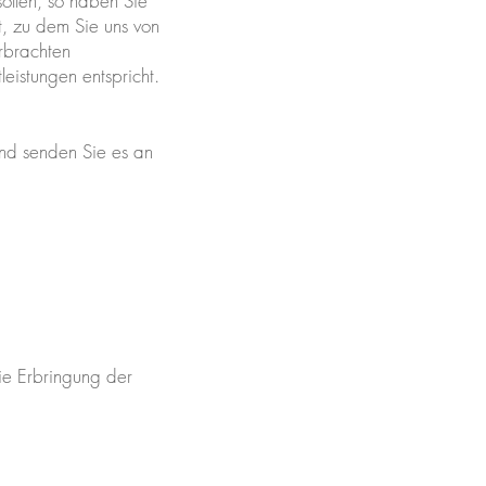
ollen, so haben Sie
, zu dem Sie uns von
erbrachten
eistungen entspricht.
und senden Sie es an
ie Erbringung der