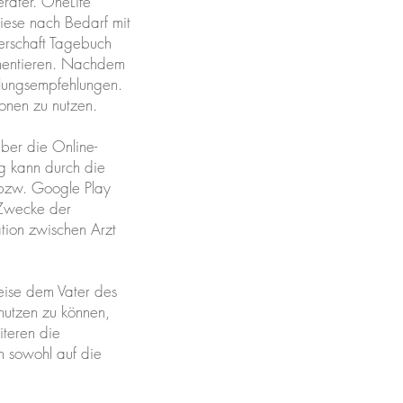
rater. OneLife
diese nach Bedarf mit
erschaft Tagebuch
umentieren. Nachdem
dlungsempfehlungen.
ionen zu nutzen.
über die Online-
g kann durch die
 bzw. Google Play
 Zwecke der
tion zwischen Arzt
eise dem Vater des
nutzen zu können,
iteren die
h sowohl auf die