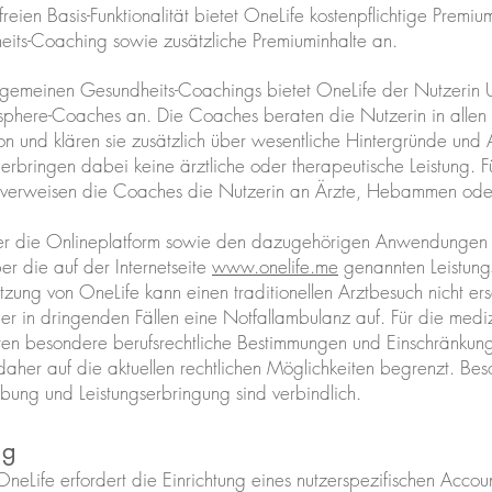
eien Basis-Funktionalität bietet OneLife kostenpflichtige Premi
eits-Coaching sowie zusätzliche Premiuminhalte an.
gemeinen Gesundheits-Coachings bietet OneLife der Nutzerin U
phere-Coaches an. Die Coaches beraten die Nutzerin in allen 
ion und klären sie zusätzlich über wesentliche Hintergründe und
rbringen dabei keine ärztliche oder therapeutische Leistung. F
 verweisen die Coaches die Nutzerin an Ärzte, Hebammen ode
ber die Onlineplatform sowie den dazugehörigen Anwendungen 
er die auf der Internetseite
www.onelife.me
genannten Leistung
zung von OneLife kann einen traditionellen Arztbesuch nicht er
der in dringenden Fällen eine Notfallambulanz auf. Für die medi
lten besondere berufsrechtliche Bestimmungen und Einschränkun
 daher auf die aktuellen rechtlichen Möglichkeiten begrenzt. B
ibung und Leistungserbringung sind verbindlich.
ng
eLife erfordert die Einrichtung eines nutzerspezifischen Accoun