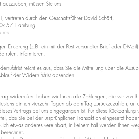
t auszuüben, müssen Sie uns
 vertreten durch den Geschäftsführer David Schärf,
 20457 Hamburg
fe.me
gen Erklärung (z.B. ein mit der Post versandter Brief oder E-Mail)
errufen, informieren.
rrufsfrist reicht es aus, dass Sie die Mitteilung über die Ausü
Ablauf der Widerrufsfrist absenden.
:
rag widerrufen, haben wir Ihnen alle Zahlungen, die wir von I
testens binnen vierzehn Tagen ab dem Tag zurückzuzahlen, an 
dieses Vertrags bei uns eingegangen ist. Für diese Rückzahlung
el, das Sie bei der ursprünglichen Transaktion eingesetzt haben
lich etwas anderes vereinbart; in keinem Fall werden Ihnen we
 berechnet.