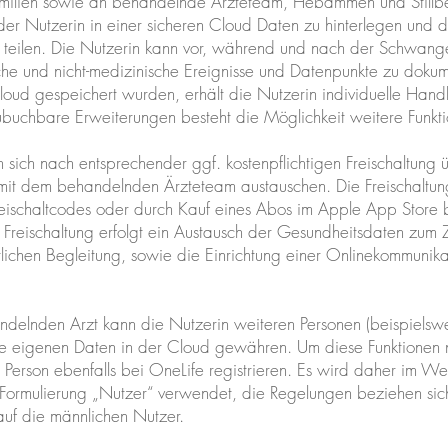
amilien sowie an behandelnde Ärzteteam, Hebammen und Stillbe
der Nutzerin in einer sicheren Cloud Daten zu hinterlegen und 
 teilen. Die Nutzerin kann vor, während und nach der Schwang
che und nicht-medizinische Ereignisse und Datenpunkte zu dok
loud gespeichert wurden, erhält die Nutzerin individuelle Han
buchbare Erweiterungen besteht die Möglichkeit weitere Funkt
 sich nach entsprechender ggf. kostenpflichtigen Freischaltung 
mit dem behandelnden Ärzteteam austauschen. Die Freischaltun
reischaltcodes oder durch Kauf eines Abos im Apple App Store
 Freischaltung erfolgt ein Austausch der Gesundheitsdaten zum
lichen Begleitung, sowie die Einrichtung einer Onlinekommunika
elnden Arzt kann die Nutzerin weiteren Personen (beispielsw
die eigenen Daten in der Cloud gewähren. Um diese Funktionen 
 Person ebenfalls bei OneLife registrieren. Es wird daher im We
 Formulierung „Nutzer“ verwendet, die Regelungen beziehen sic
auf die männlichen Nutzer.