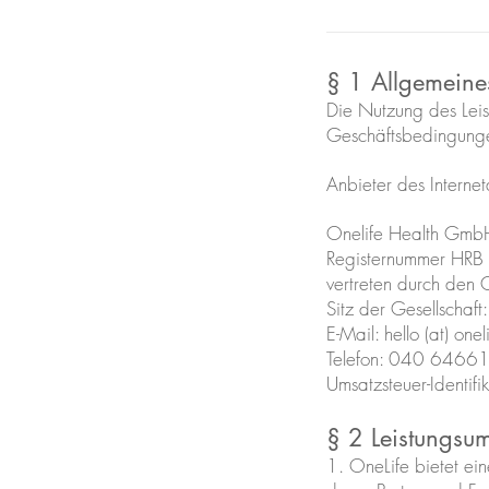
§ 1 Allgemeine
Die Nutzung des Leis
Geschäftsbedingunge
Anbieter des Intern
Onelife Health GmbH
Registernummer HR
vertreten durch den 
Sitz der Gesellscha
E-Mail: hello (at) one
Telefon: 040 6466
Umsatzsteuer-Ident
§ 2 Leistungsu
1. OneLife bietet ein