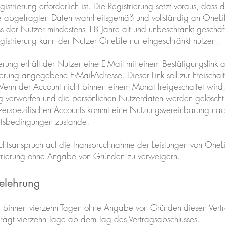
gistrierung erforderlich ist. Die Registrierung setzt voraus, dass
 abgefragten Daten wahrheitsgemäß und vollständig an OneLife
ss der Nutzer mindestens 18 Jahre alt und unbeschränkt geschäf
gistrierung kann der Nutzer OneLife nur eingeschränkt nutzen.
erung erhält der Nutzer eine E-Mail mit einem Bestätigungslink 
erung angegebene E-Mail-Adresse. Dieser Link soll zur Freischa
enn der Account nicht binnen einem Monat freigeschaltet wird
g verworfen und die persönlichen Nutzerdaten werden gelöscht
utzerspezifischen Accounts kommt eine Nutzungsvereinbarung 
ftsbedingungen zustande.
echtsanspruch auf die Inanspruchnahme der Leistungen von OneLif
istrierung ohne Angabe von Gründen zu verweigern.
elehrung
, binnen vierzehn Tagen ohne Angabe von Gründen diesen Vertr
eträgt vierzehn Tage ab dem Tag des Vertragsabschlusses.