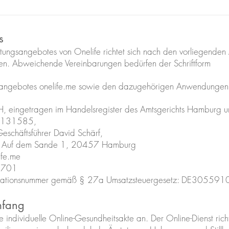
s
tungsangebotes von Onelife richtet sich nach den vorliegenden
n. Abweichende Vereinbarungen bedürfen der Schriftform
etangebotes onelife.me sowie den dazugehörigen Anwendungen 
, eingetragen im Handelsregister des Amtsgerichts Hamburg u
B 131585,
Geschäftsführer David Schärf,
ft: Auf dem Sande 1, 20457 Hamburg
life.me
1701
ifikationsnummer gemäß § 27a Umsatzsteuergesetz: DE30559
mfang
e individuelle Online-Gesundheitsakte an. Der Online-Dienst rich