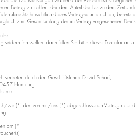
dass die Dienstleistungen während der Widerrufsfrist beginnen s
nen Betrag zu zahlen, der dem Anteil der bis zu dem Zeitpunkt
rrufsrechts hinsichtlich dieses Vertrages unterrichten, bereits 
Vergleich zum Gesamtumfang der im Vertrag vorgesehenen Dienstl
ular:
g widerrufen wollen, dann füllen Sie bitte dieses Formular aus 
 vertreten durch den Geschäftsführer David Schärf,
 20457 Hamburg
life.me
 ich/wir (*) den von mir/uns (*) abgeschlossenen Vertrag über d
ung.
lten am (*)
aucher(s)