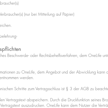
rbraucher(s)
Verbraucher(s) (nur bei Mitteilung auf Papier)
reichen.
belehrung-
spflichten
iches Beschwerde- oder Rechtsbehelfsverfahren, dem OneLife unte
ormationen zu OneLife, dem Angebot und der Abwicklung kann a
entnommen werden.
hnischen Schritte zum Vertragsschluss ist § 3 der AGB zu beach
en Vertragstext abspeichern. Durch die Druckfunktion seines Br
 Vertragstext auszudrucken. OneLife kann dem Nutzer die Vert